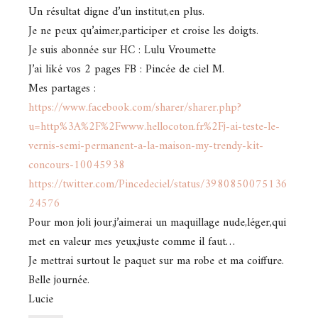
Un résultat digne d’un institut,en plus.
Je ne peux qu’aimer,participer et croise les doigts.
Je suis abonnée sur HC : Lulu Vroumette
J’ai liké vos 2 pages FB : Pincée de ciel M.
Mes partages :
https://www.facebook.com/sharer/sharer.php?
u=http%3A%2F%2Fwww.hellocoton.fr%2Fj-ai-teste-le-
vernis-semi-permanent-a-la-maison-my-trendy-kit-
concours-10045938
https://twitter.com/Pincedeciel/status/3980850075136
24576
Pour mon joli jour,j’aimerai un maquillage nude,léger,qui
met en valeur mes yeux,juste comme il faut…
Je mettrai surtout le paquet sur ma robe et ma coiffure.
Belle journée.
Lucie