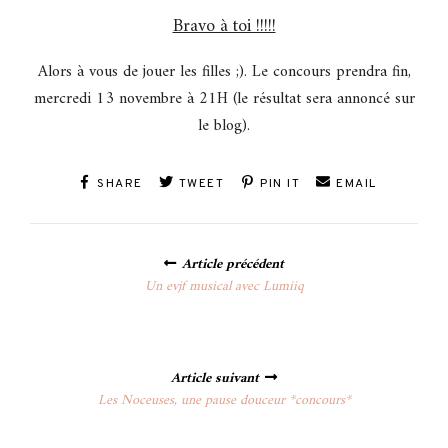
Bravo à toi !!!!!
Alors à vous de jouer les filles ;). Le concours prendra fin,
mercredi 13 novembre à 21H (le résultat sera annoncé sur
le blog).
SHARE
TWEET
PIN IT
EMAIL
Posts
Article précédent
navigation
Un evjf musical avec Lumiiq
Article suivant
Les Noceuses, une pause douceur *concours*