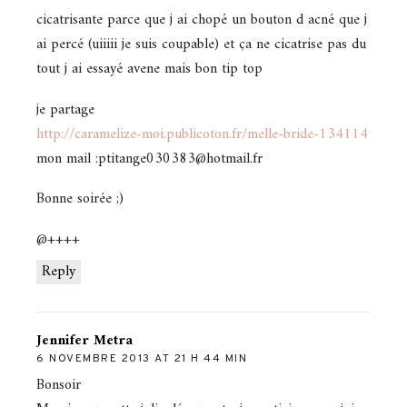
cicatrisante parce que j ai chopé un bouton d acné que j
ai percé (uiiiii je suis coupable) et ça ne cicatrise pas du
tout j ai essayé avene mais bon tip top
je partage
http://caramelize-moi.publicoton.fr/melle-bride-134114
mon mail :ptitange030383@hotmail.fr
Bonne soirée ;)
@++++
Reply
Jennifer Metra
6 NOVEMBRE 2013 AT 21 H 44 MIN
Bonsoir