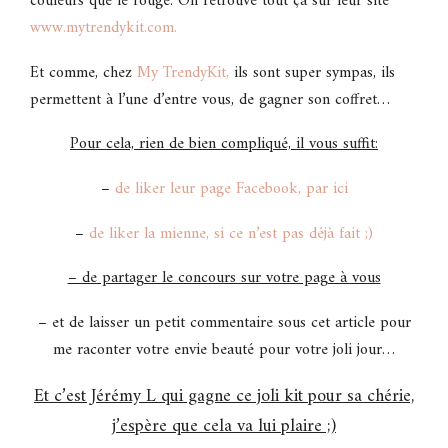
couleurs que le rouge. On retrouve tout ça sur leur site
www.mytrendykit.com.
Et comme, chez
My TrendyKit
,
ils sont super sympas, ils
permettent à l’une d’entre vous, de gagner son coffret…
Pour cela, rien de bien compliqué, il vous suffit:
–
de liker leur page Facebook, par ici
–
de liker la mienne, si ce n’est pas déjà fait ;)
– de partager le concours sur votre page à vous
– et de laisser un petit commentaire sous cet article pour
me raconter votre envie beauté pour votre joli jour…
Et c’est Jérémy L qui gagne ce joli kit pour sa chérie,
j’espère que cela va lui plaire ;)