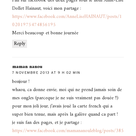
Fan sur facebook des deux pages sous le nom Anne-Lise
Dollet Hainaut, voici mon partage :
https://www.facebook.com/AnneLiseHAINAUT/posts/1
0201975474856195
Merci beaucoup et bonne journée
Reply
maman nanou
7 NOVEMBRE 2013 AT 9 H 02 MIN
bonjour !
whaou, ca donne envie, moi qui ne prend jamais soin de
mes ongles (parceque je ne suis vraiment pas douée !!)
pour mon joli jour, j’avais joué la carte french qui a
super bien tenue, mais après la galère quand ca part !
je suis fan des pages, et je partage :
https://www.facebook.com/mamananouleblog/posts/385