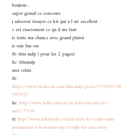
bonjour ,
super génial ce concours
j adorerai éssayer ce kit qui a l air excellent .
c est exactement ce qu il me faut
je tente ma chance avec grand plaisir
je suis fan sur
fb: titia mdp ( pour les 2 pages)
hc: titiamdp
mes relais
fb:
https://www.facebook.com/titia.mdp/posts/259059140
909922
hc:
http://www.hellocoton.fr/un-joli-concours-ici-
m1679330
tt:
http://www.mllebride.com/jai-teste-le-vernis-semi-
permanent-a-la-maison-my-trendy-kit-concours/