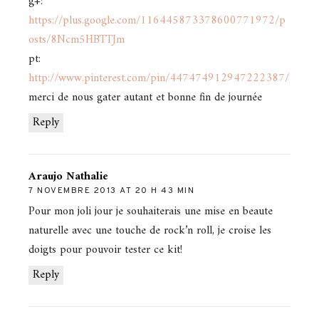
g+:
https://plus.google.com/116445873378600771972/p
osts/8Ncm5HBTTJm
pt:
http://www.pinterest.com/pin/447474912947222387/
merci de nous gater autant et bonne fin de journée
Reply
Araujo Nathalie
7 NOVEMBRE 2013 AT 20 H 43 MIN
Pour mon joli jour je souhaiterais une mise en beaute
naturelle avec une touche de rock’n roll, je croise les
doigts pour pouvoir tester ce kit!
Reply