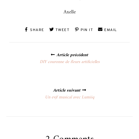
Axelle
SHARE
TWEET
PIN IT
EMAIL
Posts
Article précédent
navigation
DIY couronne de fleurs artificielles
Article suivant
Un evjf musical avec Lumiiq