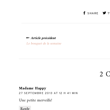
SHARE
T
Posts
Article précédent
navigation
Le bouquet de la semaine
2 
Madame Happy
27 SEPTEMBRE 2013 AT 12 H 41 MIN
Une petite merveille!
Reply