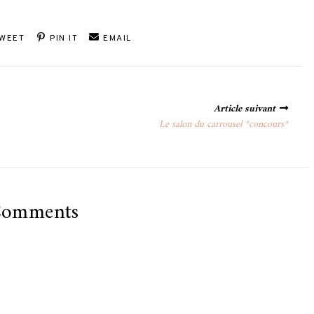
WEET
PIN IT
EMAIL
Article suivant
Le salon du carrousel *concours*
Comments