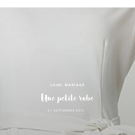
jamas
 et lifestyle à Nantes
LOOK
,
MARIAGE
Une petite robe
27 SEPTEMBRE 2013