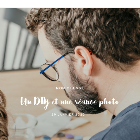
jamas
 et lifestyle à Nantes
NON CLASSÉ
Un DIY et une séance photo
29 JANVIER 2020