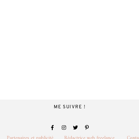
ME SUIVRE !
lité
Partenaires et publicité
Rédactrice web freelance
Cont