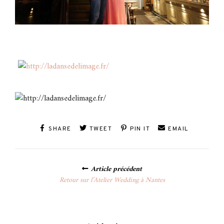
SHARE
TWEET
PIN IT
EMAIL
Posts
Article précédent
navigation
Retour sur l’Atelier Wedding à Nantes