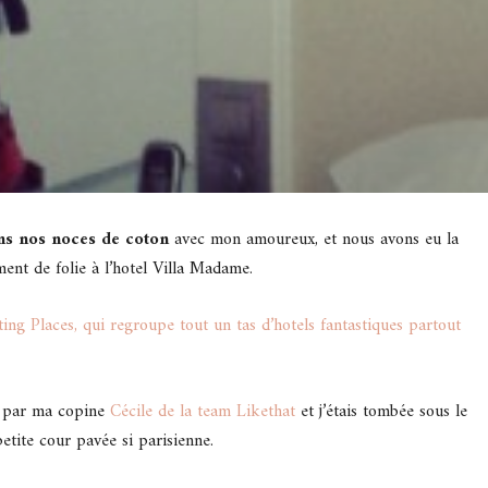
ons nos noces de coton
avec mon amoureux, et nous avons eu la
nt de folie à l’hotel Villa Madame.
ing Places, qui regroupe tout un tas d’hotels fantastiques partout
ée par ma copine
Cécile de la team Likethat
et j’étais tombée sous le
etite cour pavée si parisienne.