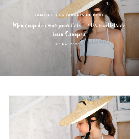
FAMILLE
,
LES FAVORIS DE BÉBÉ
Mon coup de cœur pour l’été : les maillots de
bain Canopea
20 MAI 2020