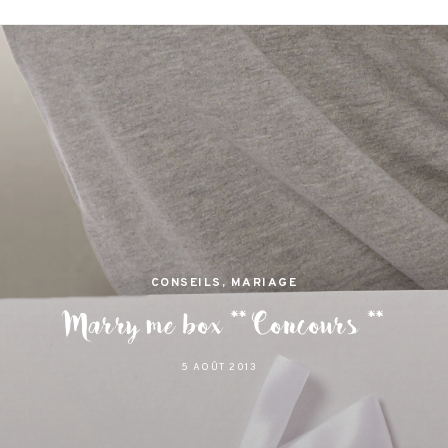
jamas
 et lifestyle à Nantes
CONSEILS
,
MARIAGE
Marry me box ** Concours **
5 AOÛT 2013