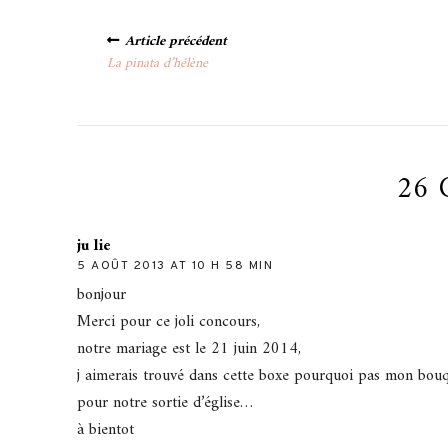
Posts
Article précédent
navigation
La pinata d’hélène
26 
ju lie
5 AOÛT 2013 AT 10 H 58 MIN
bonjour
Merci pour ce joli concours,
notre mariage est le 21 juin 2014,
j aimerais trouvé dans cette boxe pourquoi pas mon bouq
pour notre sortie d’église…
à bientot