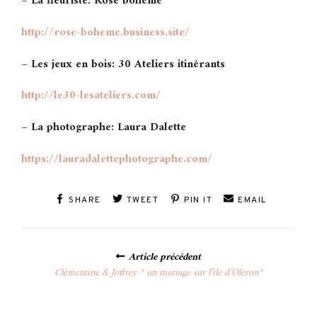
– La fleuriste: Rose bohème
http://rose-boheme.business.
site/
– Les jeux en bois: 30 Ateliers itinérants
http://le30-lesateliers.com/
– La photographe: Laura Dalette
https://
lauradalettephotographe.com/
SHARE
TWEET
PIN IT
EMAIL
Posts
Article précédent
navigation
Clémentine & Joffrey * un mariage sur l’île d’Oléron*