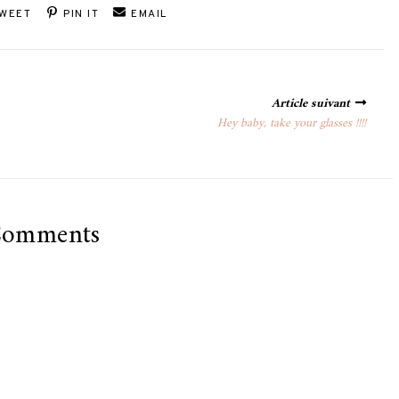
WEET
PIN IT
EMAIL
Article suivant
Hey baby, take your glasses !!!!
Comments