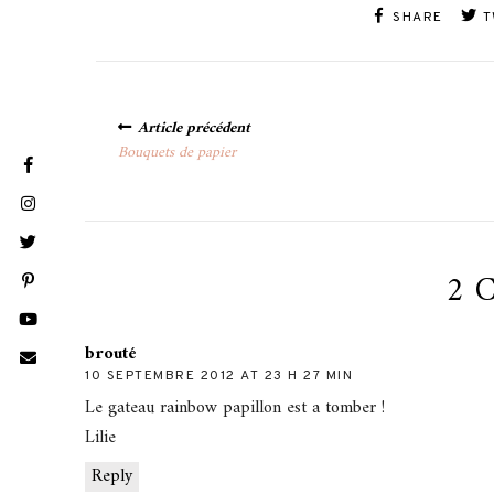
SHARE
T
Posts
Article précédent
navigation
Bouquets de papier
2 
brouté
10 SEPTEMBRE 2012 AT 23 H 27 MIN
Le gateau rainbow papillon est a tomber !
Lilie
Reply