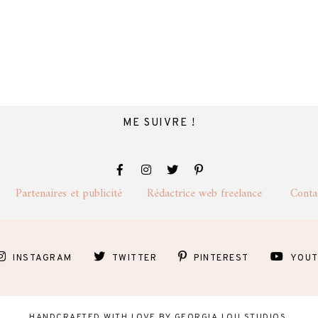
ME SUIVRE !
lité
Partenaires et publicité
Rédactrice web freelance
Cont
INSTAGRAM
TWITTER
PINTEREST
YOUT
HANDCRAFTED WITH LOVE BY
GEORGIA LOU STUDIOS
.