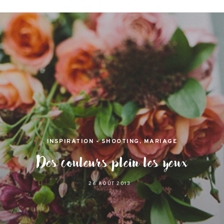
jamas
 et lifestyle à Nantes
INSPIRATION - SHOOTING
,
MARIAGE
Des couleurs plein les yeux
26 AOÛT 2013