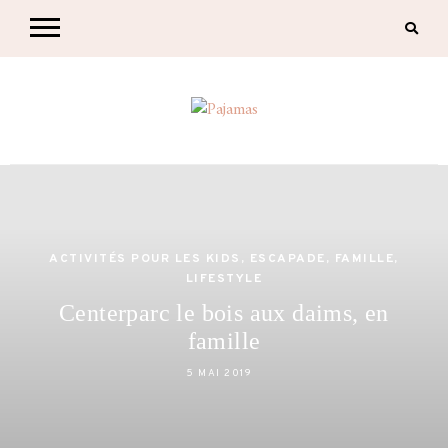
Skip
to
content
Pajamas
blog famille et lifestyle à Nantes
ACTIVITÉS POUR LES KIDS
,
ESCAPADE
,
FAMILLE
,
LIFESTYLE
Centerparc le bois aux daims, en
famille
5 MAI 2019