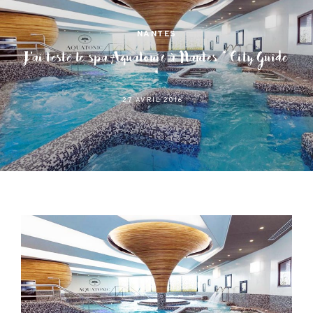
NANTES
J’ai testé le spa Aquatonic à Nantes * City Guide
*
27 AVRIL 2016