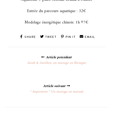
Entrée du parcours aquatique : 32€
Modelage énergétique chinois: 1h 97€
SHARE
TWEET
PIN IT
EMAIL
Posts
Article précédent
navigation
Sarah & Aurélien, un mariage en Bretagne
Article suivant
* Inspiration * Un mariage en marsala