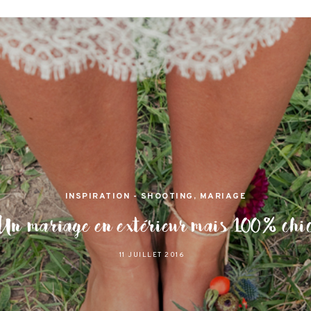
jamas
 et lifestyle à Nantes
INSPIRATION - SHOOTING
,
MARIAGE
Un mariage en extérieur mais 100% chi
11 JUILLET 2016