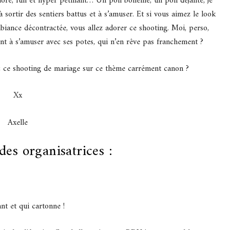
loré, fun et hyper pétillant… Un poil bohème, un poli déjanté, je
sortir des sentiers battus et à s’amuser. Et si vous aimez le look
biance décontractée, vous allez adorer ce shooting. Moi, perso,
vent à s’amuser avec ses potes, qui n’en rêve pas franchement ?
vec ce shooting de mariage sur ce thème carrément canon ?
Xx
Axelle
des organisatrices :
nt et qui cartonne !