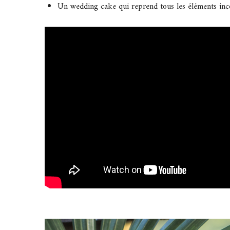
Un wedding cake qui reprend tous les éléments incon