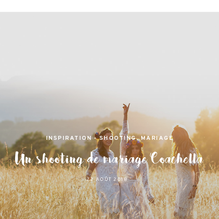
jamas
 et lifestyle à Nantes
INSPIRATION - SHOOTING
,
MARIAGE
Un shooting de mariage Coachella
22 AOÛT 2018