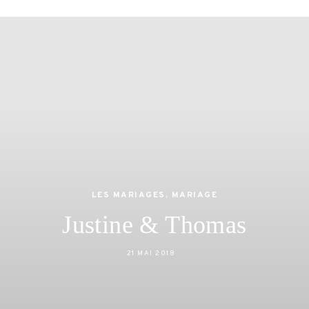
jamas
 et lifestyle à Nantes
LES MARIAGES
,
MARIAGE
Justine & Thomas
21 MAI 2018