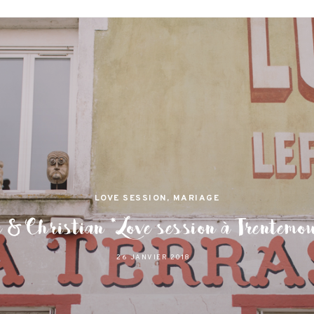
jamas
 et lifestyle à Nantes
LOVE SESSION
,
MARIAGE
e & Christian * Love session à Trentemou
26 JANVIER 2018