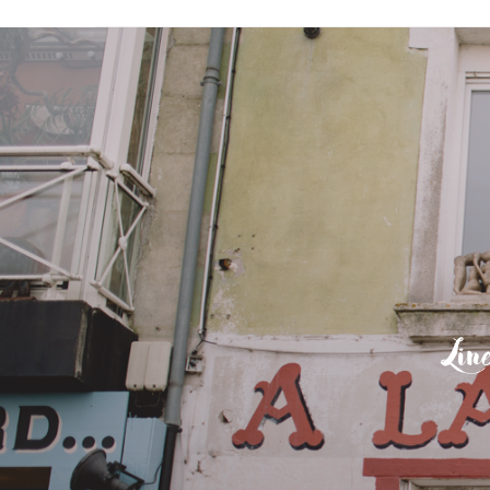
Pa
blog famille
Lin