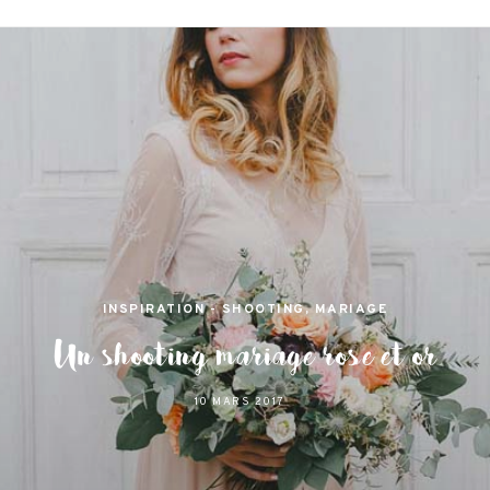
jamas
 et lifestyle à Nantes
INSPIRATION - SHOOTING
,
MARIAGE
Un shooting mariage rose et or
10 MARS 2017