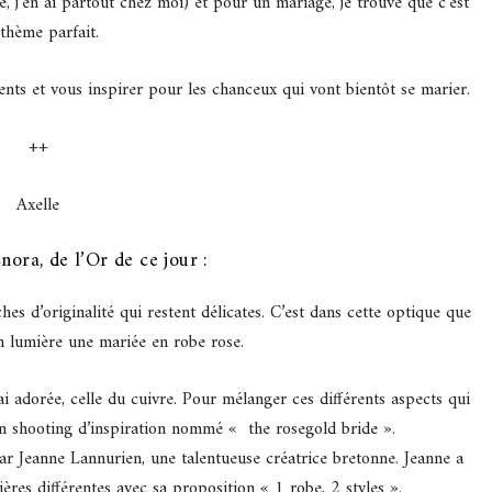
e, j’en ai partout chez moi) et pour un mariage, je trouve que c’est
thème parfait.
alents et vous inspirer pour les chanceux qui vont bientôt se marier.
++
Axelle
nora, de l’Or de ce jour :
hes d’originalité qui restent délicates. C’est dans cette optique que
en lumière une mariée en robe rose.
 adorée, celle du cuivre. Pour mélanger ces différents aspects qui
 un shooting d’inspiration nommé « the rosegold bride ».
par Jeanne Lannurien, une talentueuse créatrice bretonne. Jeanne a
es différentes avec sa proposition « 1 robe, 2 styles ».