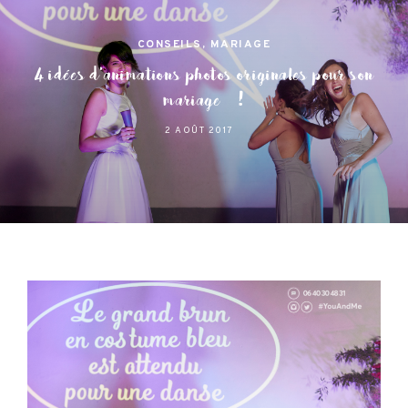
CONSEILS
,
MARIAGE
4 idées d’animations photos originales pour son
mariage !
2 AOÛT 2017