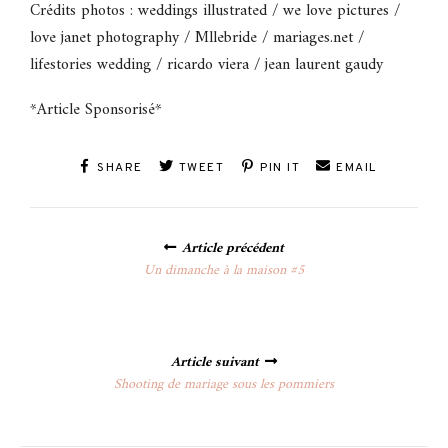
Crédits photos : weddings illustrated / we love pictures /
love janet photography / Mllebride / mariages.net /
lifestories wedding / ricardo viera / jean laurent gaudy
*Article Sponsorisé*
SHARE
TWEET
PIN IT
EMAIL
Posts
Article précédent
navigation
Un dimanche à la maison #5
Article suivant
Shooting de mariage sous les pommiers