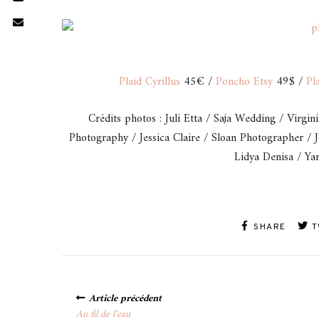
Plaid Cyrillus
45€ /
Poncho Etsy
49$ /
Pl
Crédits photos : Juli Etta / Saja Wedding / Virgi
Photography / Jessica Claire / Sloan Photographer /
Lidya Denisa / Ya
SHARE
T
Posts
Article précédent
navigation
Au fil de l’eau