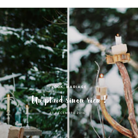
jamas
 et lifestyle à Nantes
LOOK
,
MARIAGE
Un plaid sinon rien !
23 DÉCEMBRE 2016