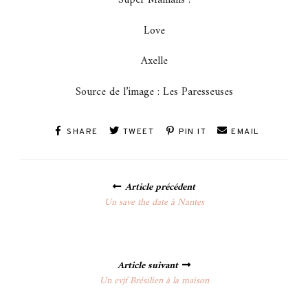
Love
Axelle
Source de l’image : Les Paresseuses
SHARE
TWEET
PIN IT
EMAIL
Posts
Article précédent
navigation
Un save the date à Nantes
Article suivant
Un evjf Brésilien à la maison