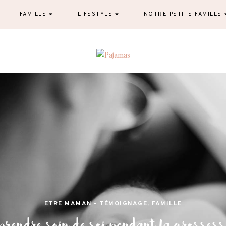
FAMILLE
LIFESTYLE
NOTRE PETITE FAMILLE
Pajamas
blog famille et lifestyle à Nantes
ETRE MAMAN - TÉMOIGNAGE
,
FAMILLE
prendre soin de soi pendant la grossess