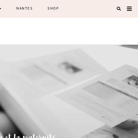
NANTES
SHOP
e et la maternité