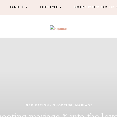
FAMILLE
LIFESTYLE
NOTRE PETITE FAMILLE
Pajamas
blog famille et lifestyle à Nantes
INSPIRATION - SHOOTING
,
MARIAGE
ooting mariage * into the lov