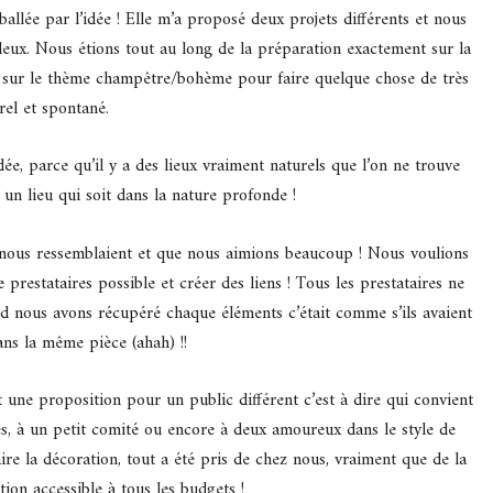
ballée par l’idée ! Elle m’a proposé deux projets différents et nous
deux. Nous étions tout au long de la préparation exactement sur la
r sur le thème champêtre/bohème pour faire quelque chose de très
rel et spontané.
dée, parce qu’il y a des lieux vraiment naturels que l’on ne trouve
un lieu qui soit dans la nature profonde !
 nous ressemblaient et que nous aimions beaucoup ! Nous voulions
prestataires possible et créer des liens ! Tous les prestataires ne
d nous avons récupéré chaque éléments c’était comme s’ils avaient
dans la même pièce (ahah) !!
t une proposition pour un public différent c’est à dire qui convient
s, à un petit comité ou encore à deux amoureux dans le style de
re la décoration, tout a été pris de chez nous, vraiment que de la
ion accessible à tous les budgets !