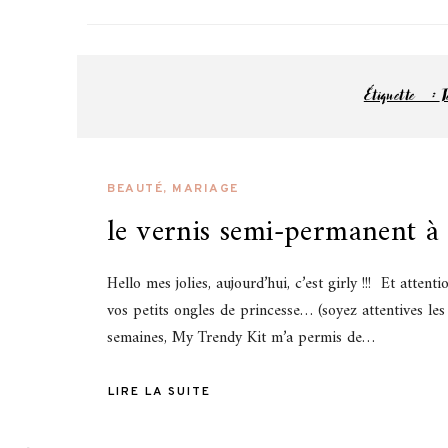
Pa
blog famille
Étiquette :
T
BEAUTÉ
,
MARIAGE
le vernis semi-permanent à 
Hello mes jolies, aujourd’hui, c’est girly !!! Et atten
vos petits ongles de princesse… (soyez attentives les fil
semaines, My Trendy Kit m’a permis de…
LIRE LA SUITE