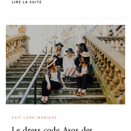
LIRE LA SUITE
EVJF
,
LOOK
,
MARIAGE
Le dress code Asos des