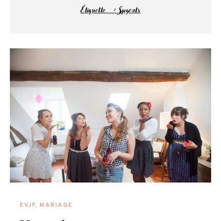
Étiquette :
Spycats
EVJF
,
MARIAGE