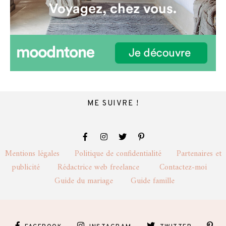
ME SUIVRE !
Mentions légales
Politique de confidentialité
Partenaires et
publicité
Rédactrice web freelance
Contactez-moi
Guide du mariage
Guide famille