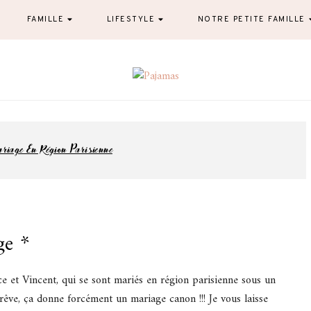
FAMILLE
LIFESTYLE
NOTRE PETITE FAMILLE
Pajamas
blog famille et lifestyle à Nantes
riage En Région Parisienne
ge *
e et Vincent, qui se sont mariés en région parisienne sous un
rêve, ça donne forcément un mariage canon !!! Je vous laisse