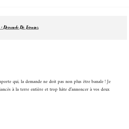
jamas
 et lifestyle à Nantes
 :
Demande De Témoins
mporte qui, la demande ne doit pas non plus être banale ! Je
iancés à la terre entière et trop hâte d’annoncer à vos deux