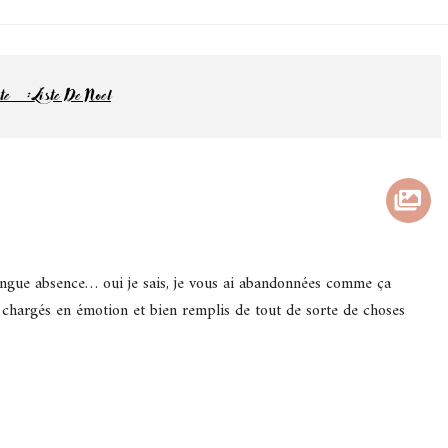
jamas
 et lifestyle à Nantes
ette :
Liste De Noel
ongue absence… oui je sais, je vous ai abandonnées comme ça
 chargés en émotion et bien remplis de tout de sorte de choses